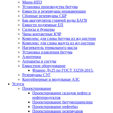
Мини-НПЗ
Установка производства битума
Емкости и резервуары нержавеющие
Сборные резервуары СБР
Бак-аккумулятор горячей воды БАГВ
Емкости подземные ЕП
Силосы и бункеры
Чаны контактные КЧР
Комплекс для слива битума из жд цистерн
Комплекс для слива мазута из жд цистерн
Нагреватель термального масла
Установка плавления битума
Аэротенки
Аппараты и сосуды
Емкостное оборудование
Фланец Ду25 по ГОСТ 33259-2015.
Резервуары СУГ
Контейнерные и модульные АЗС
Услуги
Проектирование
Проектирование складов нефти и
нефтепродуктов
Проектирование битумохранилищ
Проектирование нефтебаз
Проектирование резервуаров