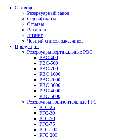
О заводе
Резервуарный завод
Сертификаты
Отзывы
Вакансии
Лизинг
Черный список заказчиков
Продукция
Резервуары вертикальные РВС
РВС-400
РВС-500
РВС-700
РВС-1000
РВС-2000
РВС-3000
РВС-4000
РВС-5000
Резервуары горизонтальные РГС
РГС-25
РГС-30
РГС-50
РГС-75
РГС-100
РГС-200