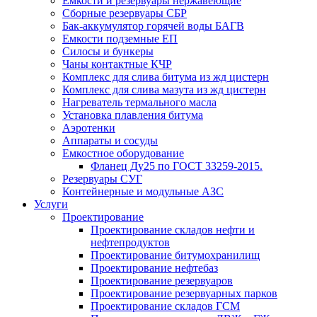
Емкости и резервуары нержавеющие
Сборные резервуары СБР
Бак-аккумулятор горячей воды БАГВ
Емкости подземные ЕП
Силосы и бункеры
Чаны контактные КЧР
Комплекс для слива битума из жд цистерн
Комплекс для слива мазута из жд цистерн
Нагреватель термального масла
Установка плавления битума
Аэротенки
Аппараты и сосуды
Емкостное оборудование
Фланец Ду25 по ГОСТ 33259-2015.
Резервуары СУГ
Контейнерные и модульные АЗС
Услуги
Проектирование
Проектирование складов нефти и
нефтепродуктов
Проектирование битумохранилищ
Проектирование нефтебаз
Проектирование резервуаров
Проектирование резервуарных парков
Проектирование складов ГСМ