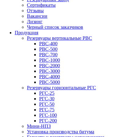
Сертификаты
Отзывы
Вакансии
Лизинг
Черный список заказчиков
Продукция
Резервуары вертикальные РВС
РВС-400
РВС-500
РВС-700
РВС-1000
РВС-2000
РВС-3000
РВС-4000
РВС-5000
Резервуары горизонтальные РГС
РГС-25
РГС-30
РГС-50
РГС-75
РГС-100
РГС-200
Мини-НПЗ
Установка производства битума