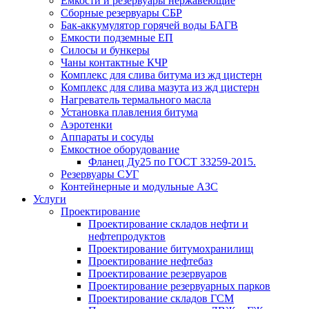
Емкости и резервуары нержавеющие
Сборные резервуары СБР
Бак-аккумулятор горячей воды БАГВ
Емкости подземные ЕП
Силосы и бункеры
Чаны контактные КЧР
Комплекс для слива битума из жд цистерн
Комплекс для слива мазута из жд цистерн
Нагреватель термального масла
Установка плавления битума
Аэротенки
Аппараты и сосуды
Емкостное оборудование
Фланец Ду25 по ГОСТ 33259-2015.
Резервуары СУГ
Контейнерные и модульные АЗС
Услуги
Проектирование
Проектирование складов нефти и
нефтепродуктов
Проектирование битумохранилищ
Проектирование нефтебаз
Проектирование резервуаров
Проектирование резервуарных парков
Проектирование складов ГСМ