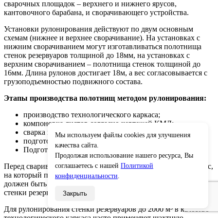
сварочных площадок – верхнего и нижнего ярусов,
кантовочного барабана, и сворачивающего устройства.
Установки рулонирования действуют по двум основным
схемам (нижнее и верхнее сворачивание). На установках с
нижним сворачиванием могут изготавливаться полотнища
стенок резервуаров толщиной до 18мм, на установках с
верхним сворачиванием – полотнища стенок толщиной до
16мм. Длина рулонов достигает 18м, а вес согласовывается с
грузоподъемностью подвижного состава.
Этапы производства полотнищ методом рулонирования:
производство технологического каркаса;
компоновка листов согласно чертежей КМД;
сварка и рулонирование;
Мы используем файлы cookies для улучшения
подготовка рулонов к транспортировке.
×
качества сайта.
Подготовка технологического каркаса.
Продолжая использование нашего ресурса, Вы
соглашаетесь с нашей
Политикой
Перед свариванием полотнищ готовится специальный каркас,
на который полотнище будет наматываться. Диаметр каркаса
конфиденциальности
.
должен быть не менее 2,6 м, а его длина соответствует высоте
стенки резервуара.
Закрыть
Для рулонирования стенки резервуаров до 2000 м³ в качестве
технологического каркаса часто применяют шахтную