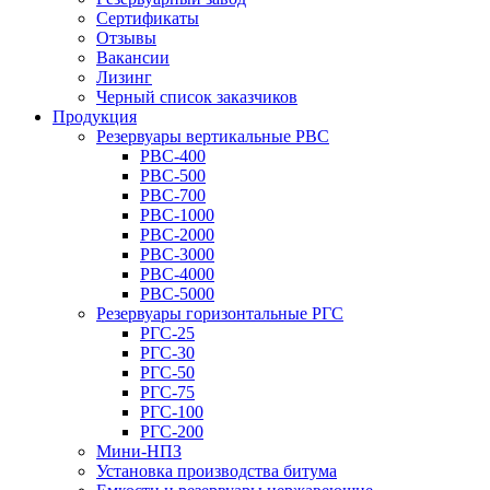
Сертификаты
Отзывы
Вакансии
Лизинг
Черный список заказчиков
Продукция
Резервуары вертикальные РВС
РВС-400
РВС-500
РВС-700
РВС-1000
РВС-2000
РВС-3000
РВС-4000
РВС-5000
Резервуары горизонтальные РГС
РГС-25
РГС-30
РГС-50
РГС-75
РГС-100
РГС-200
Мини-НПЗ
Установка производства битума