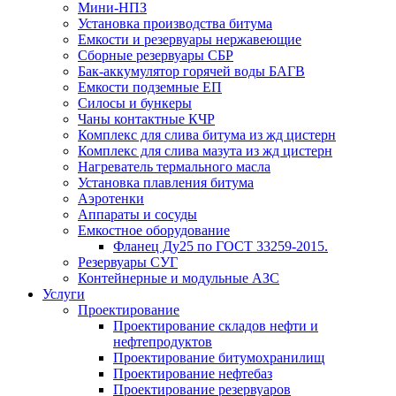
Мини-НПЗ
Установка производства битума
Емкости и резервуары нержавеющие
Сборные резервуары СБР
Бак-аккумулятор горячей воды БАГВ
Емкости подземные ЕП
Силосы и бункеры
Чаны контактные КЧР
Комплекс для слива битума из жд цистерн
Комплекс для слива мазута из жд цистерн
Нагреватель термального масла
Установка плавления битума
Аэротенки
Аппараты и сосуды
Емкостное оборудование
Фланец Ду25 по ГОСТ 33259-2015.
Резервуары СУГ
Контейнерные и модульные АЗС
Услуги
Проектирование
Проектирование складов нефти и
нефтепродуктов
Проектирование битумохранилищ
Проектирование нефтебаз
Проектирование резервуаров