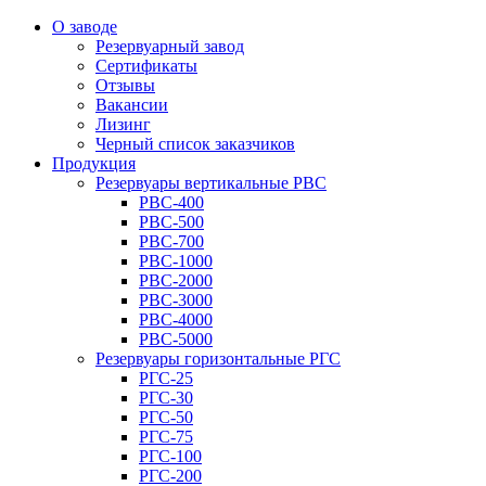
О заводе
Резервуарный завод
Сертификаты
Отзывы
Вакансии
Лизинг
Черный список заказчиков
Продукция
Резервуары вертикальные РВС
РВС-400
РВС-500
РВС-700
РВС-1000
РВС-2000
РВС-3000
РВС-4000
РВС-5000
Резервуары горизонтальные РГС
РГС-25
РГС-30
РГС-50
РГС-75
РГС-100
РГС-200