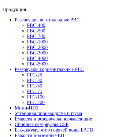
Продукция
Резервуары вертикальные РВС
РВС-400
РВС-500
РВС-700
РВС-1000
РВС-2000
РВС-3000
РВС-4000
РВС-5000
Резервуары горизонтальные РГС
РГС-25
РГС-30
РГС-50
РГС-75
РГС-100
РГС-200
Мини-НПЗ
Установка производства битума
Емкости и резервуары нержавеющие
Сборные резервуары СБР
Бак-аккумулятор горячей воды БАГВ
Емкости подземные ЕП