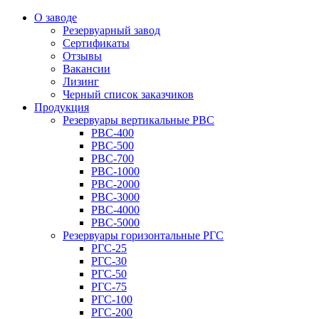
О заводе
Резервуарный завод
Сертификаты
Отзывы
Вакансии
Лизинг
Черный список заказчиков
Продукция
Резервуары вертикальные РВС
РВС-400
РВС-500
РВС-700
РВС-1000
РВС-2000
РВС-3000
РВС-4000
РВС-5000
Резервуары горизонтальные РГС
РГС-25
РГС-30
РГС-50
РГС-75
РГС-100
РГС-200