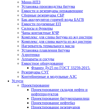
Мини-НПЗ
Установка производства битума
Емкости и резервуары нержавеющие
Сборные резервуары СБР
Бак-аккумулятор горячей воды БАГВ
Емкости подземные ЕП
Силосы и бункеры
Чаны контактные КЧР
Комплекс для слива битума из жд цистерн
Комплекс для слива мазута из жд цистерн
Нагреватель термального масла
Установка плавления битума
Аэротенки
Аппараты и сосуды
Емкостное оборудование
Фланец Ду25 по ГОСТ 33259-2015.
Резервуары СУГ
Контейнерные и модульные АЗС
Услуги
Проектирование
Проектирование складов нефти и
нефтепродуктов
Проектирование битумохранилищ
Проектирование нефтебаз
Проектирование резервуаров