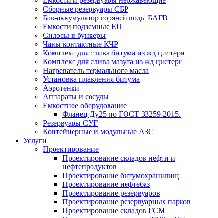
Емкости и резервуары нержавеющие
Сборные резервуары СБР
Бак-аккумулятор горячей воды БАГВ
Емкости подземные ЕП
Силосы и бункеры
Чаны контактные КЧР
Комплекс для слива битума из жд цистерн
Комплекс для слива мазута из жд цистерн
Нагреватель термального масла
Установка плавления битума
Аэротенки
Аппараты и сосуды
Емкостное оборудование
Фланец Ду25 по ГОСТ 33259-2015.
Резервуары СУГ
Контейнерные и модульные АЗС
Услуги
Проектирование
Проектирование складов нефти и
нефтепродуктов
Проектирование битумохранилищ
Проектирование нефтебаз
Проектирование резервуаров
Проектирование резервуарных парков
Проектирование складов ГСМ