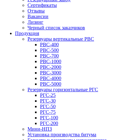
Сертификаты
Отзывы
Вакансии
Лизинг
Черный список заказчиков
Продукция
Резервуары вертикальные РВС
РВС-400
РВС-500
РВС-700
РВС-1000
РВС-2000
РВС-3000
РВС-4000
РВС-5000
Резервуары горизонтальные РГС
РГС-25
РГС-30
РГС-50
РГС-75
РГС-100
РГС-200
Мини-НПЗ
Установка производства битума