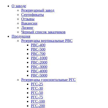
О заводе
Резервуарный завод
Сертификаты
Отзывы
Вакансии
Лизинг
Черный список заказчиков
Продукция
Резервуары вертикальные РВС
РВС-400
РВС-500
РВС-700
РВС-1000
РВС-2000
РВС-3000
РВС-4000
РВС-5000
Резервуары горизонтальные РГС
РГС-25
РГС-30
РГС-50
РГС-75
РГС-100
РГС-200