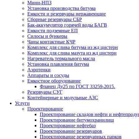
Мини-НПЗ
Установка производства битума
Емкости и резервуары нержавеющие
Сборные резервуары СБР
Бак-аккумулятор горячей воды БАГВ
Емкости подземные ЕП
Силосы и бункеры
Чаны контактные КЧР
Комплекс для слива битума из жд цистерн
Комплекс для слива мазута из жд цистерн
Нагреватель термального масла
Установка плавления битума
Аэротенки
Аппараты и сосуды
Емкостное оборудование
Фланец Ду25 по ГОСТ 33259-2015.
Резервуары СУГ
Контейнерные и модульные АЗС
Услуги
Проектирование
Проектирование складов нефти и нефтепроду
Проектирование битумохранилищ
Проектирование нефтебаз
Проектирование резервуаров
Проектирование резервуарных парков