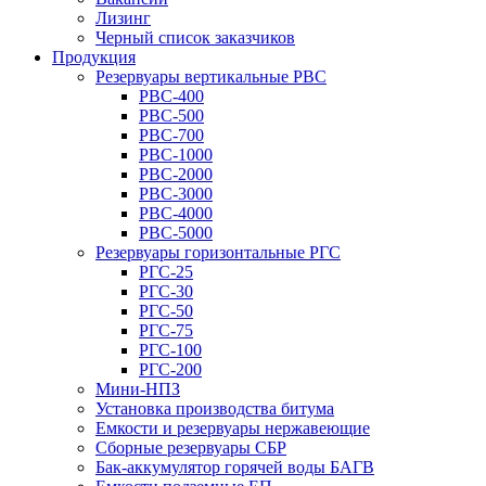
Лизинг
Черный список заказчиков
Продукция
Резервуары вертикальные РВС
РВС-400
РВС-500
РВС-700
РВС-1000
РВС-2000
РВС-3000
РВС-4000
РВС-5000
Резервуары горизонтальные РГС
РГС-25
РГС-30
РГС-50
РГС-75
РГС-100
РГС-200
Мини-НПЗ
Установка производства битума
Емкости и резервуары нержавеющие
Сборные резервуары СБР
Бак-аккумулятор горячей воды БАГВ