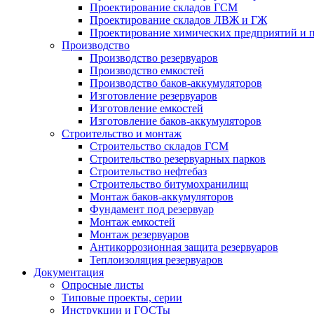
Проектирование складов ГСМ
Проектирование складов ЛВЖ и ГЖ
Проектирование химических предприятий и 
Производство
Производство резервуаров
Производство емкостей
Производство баков-аккумуляторов
Изготовление резервуаров
Изготовление емкостей
Изготовление баков-аккумуляторов
Строительство и монтаж
Строительство складов ГСМ
Строительство резервуарных парков
Строительство нефтебаз
Строительство битумохранилищ
Монтаж баков-аккумуляторов
Фундамент под резервуар
Монтаж емкостей
Монтаж резервуаров
Антикоррозионная защита резервуаров
Теплоизоляция резервуаров
Документация
Опросные листы
Типовые проекты, серии
Инструкции и ГОСТы