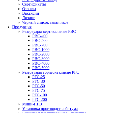
Сертификаты
Отзывы
Вакансии
Лизинг
Черный список заказчиков
Продукция
Резервуары вертикальные РВС
РВС-400
РВС-500
РВС-700
РВС-1000
РВС-2000
РВС-3000
РВС-4000
РВС-5000
Резервуары горизонтальные РГС
РГС-25
РГС-30
РГС-50
РГС-75
РГС-100
РГС-200
Мини-НПЗ
Установка производства битума