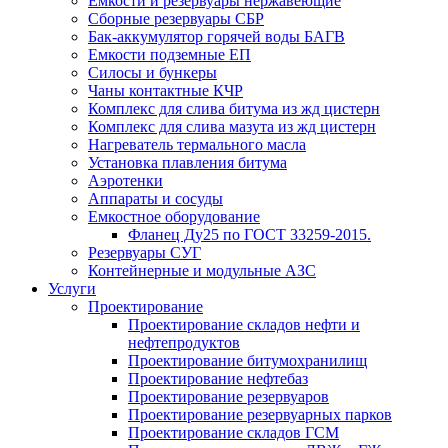
Емкости и резервуары нержавеющие
Сборные резервуары СБР
Бак-аккумулятор горячей воды БАГВ
Емкости подземные ЕП
Силосы и бункеры
Чаны контактные КЧР
Комплекс для слива битума из жд цистерн
Комплекс для слива мазута из жд цистерн
Нагреватель термального масла
Установка плавления битума
Аэротенки
Аппараты и сосуды
Емкостное оборудование
Фланец Ду25 по ГОСТ 33259-2015.
Резервуары СУГ
Контейнерные и модульные АЗС
Услуги
Проектирование
Проектирование складов нефти и
нефтепродуктов
Проектирование битумохранилищ
Проектирование нефтебаз
Проектирование резервуаров
Проектирование резервуарных парков
Проектирование складов ГСМ