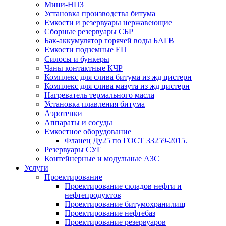
Мини-НПЗ
Установка производства битума
Емкости и резервуары нержавеющие
Сборные резервуары СБР
Бак-аккумулятор горячей воды БАГВ
Емкости подземные ЕП
Силосы и бункеры
Чаны контактные КЧР
Комплекс для слива битума из жд цистерн
Комплекс для слива мазута из жд цистерн
Нагреватель термального масла
Установка плавления битума
Аэротенки
Аппараты и сосуды
Емкостное оборудование
Фланец Ду25 по ГОСТ 33259-2015.
Резервуары СУГ
Контейнерные и модульные АЗС
Услуги
Проектирование
Проектирование складов нефти и
нефтепродуктов
Проектирование битумохранилищ
Проектирование нефтебаз
Проектирование резервуаров