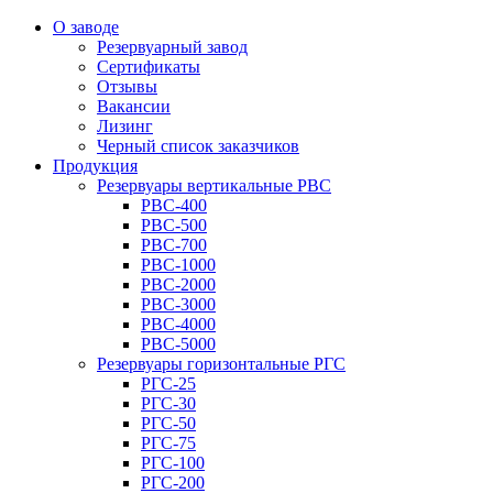
О заводе
Резервуарный завод
Сертификаты
Отзывы
Вакансии
Лизинг
Черный список заказчиков
Продукция
Резервуары вертикальные РВС
РВС-400
РВС-500
РВС-700
РВС-1000
РВС-2000
РВС-3000
РВС-4000
РВС-5000
Резервуары горизонтальные РГС
РГС-25
РГС-30
РГС-50
РГС-75
РГС-100
РГС-200